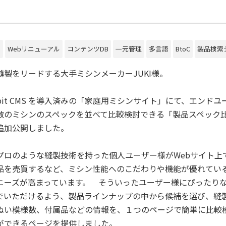
o
Webリニューアル
コンテンツDB
一元管理
多言語
BtoC
製品検索
縫製をリードする大手ミシンメーカーJUKI様。
ibit CMS を導入済みの「家庭用ミシンサイト」にて、エンドユ
数のミシンのスペックを並べて比較検討できる「製品スペック
追加公開しました。
プロのような縫製技術を持った個人ユーザー様がWebサイト上
品を売買するなど、ミシン性能へのこだわりや機能が優れてい
ニーズが高まっています。 そういったユーザー様にぴったり
でいただけるよう、製品ラインナップの中から候補を選び、縫
ぬい模様数、付属品などの情報を、１つのページで簡単に比較
ができるページを提供しました。