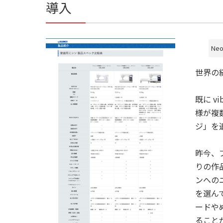
導入
Ne
世界の
既に v
様が複
ジ」を
昨今、
りの作
ンへの
を選ん
ードや
ること