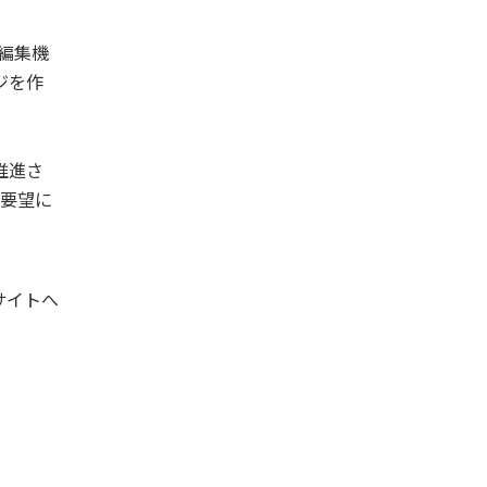
B編集機
ジを作
推進さ
ご要望に
導入サイトへ