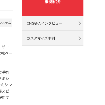
事例紹介
システム
CMS導入インタビュー
カスタマイズ事例
ーザー
比較ペー
で手作
るミシ
なミシン
製スピ
検討す