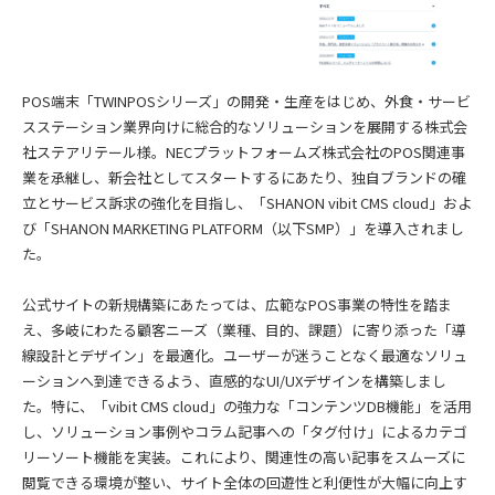
POS端末「TWINPOSシリーズ」の開発・生産をはじめ、外食・サービ
スステーション業界向けに総合的なソリューションを展開する株式会
社ステアリテール様。NECプラットフォームズ株式会社のPOS関連事
業を承継し、新会社としてスタートするにあたり、独自ブランドの確
立とサービス訴求の強化を目指し、「SHANON vibit CMS cloud」およ
び「SHANON MARKETING PLATFORM（以下SMP）」を導入されまし
た。
公式サイトの新規構築にあたっては、広範なPOS事業の特性を踏ま
え、多岐にわたる顧客ニーズ（業種、目的、課題）に寄り添った「導
線設計とデザイン」を最適化。ユーザーが迷うことなく最適なソリュ
ーションへ到達できるよう、直感的なUI/UXデザインを構築しまし
た。特に、「vibit CMS cloud」の強力な「コンテンツDB機能」を活用
し、ソリューション事例やコラム記事への「タグ付け」によるカテゴ
リーソート機能を実装。これにより、関連性の高い記事をスムーズに
閲覧できる環境が整い、サイト全体の回遊性と利便性が大幅に向上す